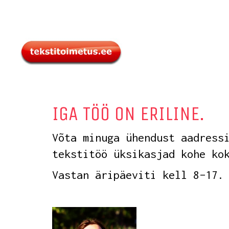
IGA TÖÖ ON ERILINE.
Võta minuga ühendust aadres
tekstitöö üksikasjad kohe k
Vastan äripäeviti kell 8–17.