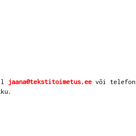
sil
jaana@tekstitoimetus.ee
või telefo
okku.