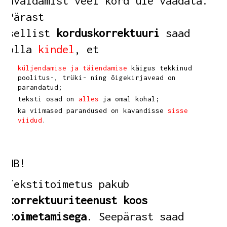
avaldamist veel kord üle vaadata.
Pärast
sellist
korduskorrektuuri
saad
olla
kindel
, et
küljendamise ja täiendamise
käigus tekkinud
poolitus-, trüki- ning õigekirjavead on
parandatud;
teksti osad on
alles
ja omal kohal;
ka viimased parandused on kavandisse
sisse
viidud
.
NB!
Tekstitoimetus pakub
korrektuuriteenust koos
toimetamisega
.
Seepärast saad