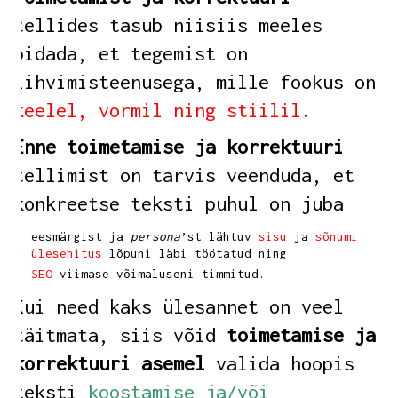
tellides tasub niisiis meeles
pidada, et tegemist on
lihvimisteenusega, mille fookus on
keelel, vormil ning stiilil
.
Enne toimetamise ja korrektuuri
tellimist on tarvis veenduda, et
konkreetse teksti puhul on juba
eesmärgist ja
persona
’st lähtuv
sisu
ja
sõnumi
ülesehitus
lõpuni läbi töötatud ning
SEO
viimase võimaluseni timmitud.
Kui need kaks ülesannet on veel
täitmata, siis võid
toimetamise ja
korrektuuri asemel
valida hoopis
teksti
koostamise ja/või