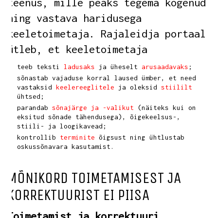
teenus, mille peaks tegema kogenud
ning vastava haridusega
keeletoimetaja.
Rajaleidja
portaal
ütleb, et keeletoimetaja
teeb teksti
ladusaks
ja üheselt
arusaadavaks
;
sõnastab vajaduse korral laused ümber, et need
vastaksid
keelereeglitele
ja oleksid
stiililt
ühtsed;
parandab
sõnajärge ja -valikut
(näiteks kui on
eksitud sõnade tähendusega), õigekeelsus-,
stiili- ja loogikavead;
kontrollib
terminite
õigsust ning ühtlustab
oskussõnavara kasutamist.
MÕNIKORD TOIMETAMISEST JA
KORREKTUURIST EI PIISA
Toimetamist ja korrektuuri