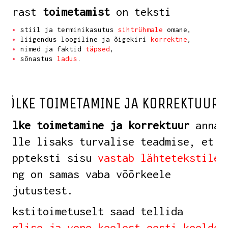
Pärast
toimetamist
on teksti
stiil ja terminikasutus
sihtrühmale
omane,
liigendus loogiline ja õigekiri
korrektne
,
nimed ja faktid
täpsed
,
sõnastus
ladus
.
TÕLKE TOIMETAMINE JA KORREKTUUR
Tõlke toimetamine ja korrektuur
annab
sulle lisaks turvalise teadmise, et
lõppteksti sisu
vastab lähtetekstile
ning on samas vaba võõrkeele
mõjutustest.
Tekstitoimetuselt saad tellida
inglise ja vene keelest eesti keelde