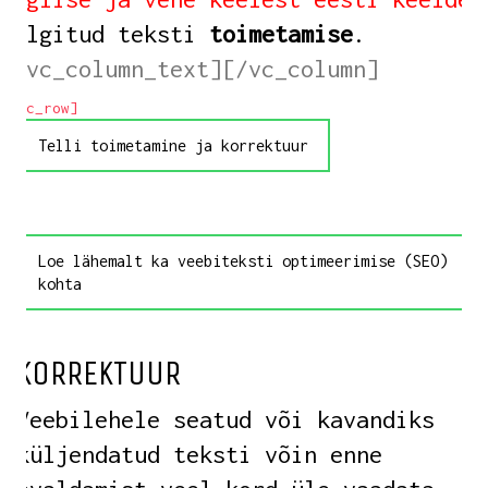
tõlgitud teksti
toimetamise
.
[/vc_column_text][/vc_column]
[/vc_row]
Telli toimetamine ja korrektuur
Loe lähemalt ka veebiteksti optimeerimise (SEO)
kohta
KORREKTUUR
Veebilehele seatud või kavandiks
küljendatud teksti võin enne