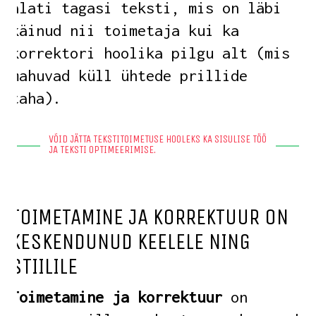
alati tagasi teksti, mis on läbi
käinud nii toimetaja kui ka
korrektori hoolika pilgu alt (mis
mahuvad küll ühtede prillide
taha).
VÕID JÄTTA TEKSTITOIMETUSE HOOLEKS KA SISULISE TÖÖ
JA TEKSTI OPTIMEERIMISE.
TOIMETAMINE JA KORREKTUUR ON
KESKENDUNUD KEELELE NING
STIILILE
Toimetamine ja korrektuur
on